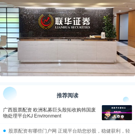
推荐阅读
广西股票配资 欧洲私募巨头殷拓收购韩国废
物处理平台KJ Environment
​股票配资有哪些门户网 正规平台助您炒股，稳健获利，轻