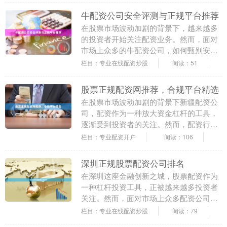
文将详细介绍青海....
牛配资公司安全评测与正规平台推荐
在股票市场波动加剧的背景下，越来越多
的投资者开始关注配资业务。然而，面对
市场上众多的牛配资公司，如何甄别安全
合规的平台成为投资者必须掌握的技能。
栏目：专业在线配资炒股
阅读：51
本文将从安全性、....
股票正规配资网推荐，合规平台精选
在股票市场波动加剧的背景下新疆配资公
司，配资作为一种放大资金杠杆的工具，
逐渐受到投资者的关注。然而，配资行业
鱼龙混杂，选择一家正规、合规的配资平
栏目：专业配资开户
阅读：106
台至关重要。本文....
深圳正规股票配资公司排名
在深圳这座金融创新之城，股票配资作为
一种杠杆投资工具，正被越来越多投资者
关注。然而，面对市场上众多配资公司，
如何筛选出正规、安全的平台，成为投资
栏目：专业在线配资炒股
阅读：79
者最关心的问题。....