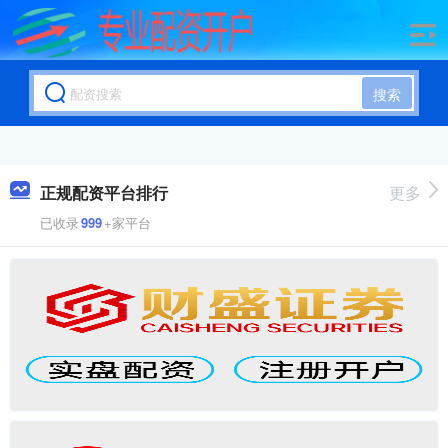
搜索
正规配资平台排行
更多
已收录
999
+家平台