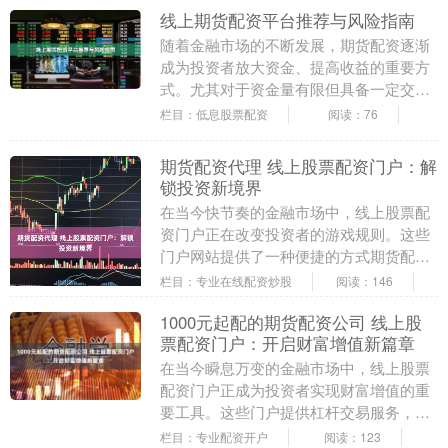
线上期货配资平台推荐与风险指南
随着金融市场的不断发展，期货配资逐渐
成为投资者放大资金、提高收益的重要方
式。尤其对于资金量有限但具备一定交易
经验的投资者而言，线上期货配资平台提
栏目：低息股票配资
阅读：76
供了便捷的杠杆交....
期货配资代理 线上股票配资门户：解
锁投资新境界
在当今快节奏的金融市场中，线上股票配
资门户正在改变投资者的游戏规则。这些
门户网站提供了一种便捷的方式期货配资
代理，让投资者利用杠杆来放大他们的投
栏目：专业在线配资炒股
阅读：146
资回报。 杠杆的....
1000元起配的期货配资公司 线上股
票配资门户：开启财富增值新篇章
在当今瞬息万变的金融市场中，线上股票
配资门户正成为投资者实现财富增值的重
要工具。这些门户提供杠杆交易服务，使
投资者能够放大其投资潜力，从而获得更
栏目：专业配资开户
阅读：123