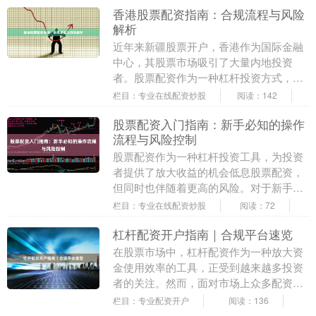
香港股票配资指南：合规流程与风险
解析
近年来新疆股票开户，香港作为国际金融
中心，其股票市场吸引了大量内地投资
者。股票配资作为一种杠杆投资方式，在
港股市场中也逐渐受到关注。本文将从合
栏目：专业在线配资炒股
阅读：142
规流程与风险解析两....
股票配资入门指南：新手必知的操作
流程与风险控制
股票配资作为一种杠杆投资工具，为投资
者提供了放大收益的机会低息股票配资，
但同时也伴随着更高的风险。对于新手而
言，理解其操作流程并掌握风险控制方法
栏目：专业在线配资炒股
阅读：72
至关重要。本文将....
杠杆配资开户指南｜合规平台速览
在股票市场中，杠杆配资作为一种放大资
金使用效率的工具，正受到越来越多投资
者的关注。然而，面对市场上众多配资平
台新疆配资平台，如何选择合规、安全的
栏目：专业配资开户
阅读：136
渠道进行开户，成....