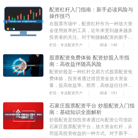
配资杠杆入门指南：新手必读风险与
操作技巧
在股票市场中，配资杠杆作为一种放大资
金使用效率的工具，近年来受到越来越多
投资者的关注。对于刚接触配资的新手来
说，理解杠杆原理、掌握风险控制技巧至
栏目：专业配资开户
阅读：146
关重要。本文将为....
股票配资免费体验 配资炒股入市指
南：高收益伴随高风险
配资炒股是一种杠杆交易方式股票配资免
费体验，投资者通过借贷资金放大资金
量，提高收益率。然而，高收益往往伴随
着高风险。 问必选拥有完善的风控体系和
栏目：专业配资开户
阅读：151
严格的审核机制，....
石家庄股票配资平台 炒股配资入门指
南：基础知识全面解析
炒股配资是指投资者通过向配资公司借款
石家庄股票配资平台，放大资金杠杆，从
而提高投资收益的一种方式。对于新手投