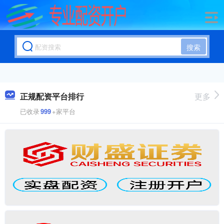
搜索
正规配资平台排行
更多
已收录
999
+家平台