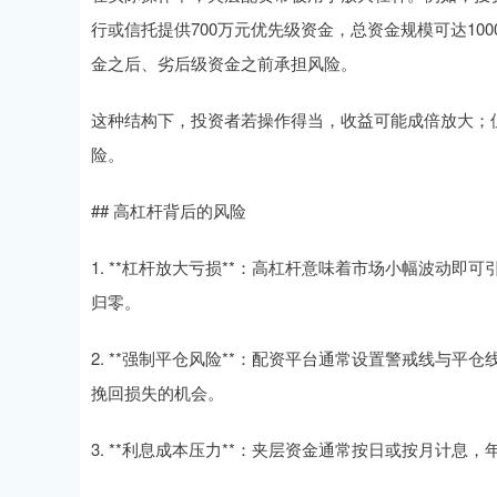
行或信托提供700万元优先级资金，总资金规模可达1
金之后、劣后级资金之前承担风险。
这种结构下，投资者若操作得当，收益可能成倍放大；
险。
## 高杠杆背后的风险
1. **杠杆放大亏损**：高杠杆意味着市场小幅波动即
归零。
2. **强制平仓风险**：配资平台通常设置警戒线与
挽回损失的机会。
3. **利息成本压力**：夹层资金通常按日或按月计息