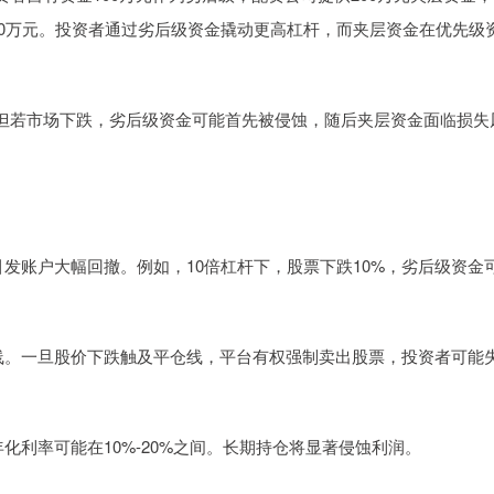
000万元。投资者通过劣后级资金撬动更高杠杆，而夹层资金在优先级
但若市场下跌，劣后级资金可能首先被侵蚀，随后夹层资金面临损失
可引发账户大幅回撤。例如，10倍杠杆下，股票下跌10%，劣后级资金
平仓线。一旦股价下跌触及平仓线，平台有权强制卖出股票，投资者可能
，年化利率可能在10%-20%之间。长期持仓将显著侵蚀利润。