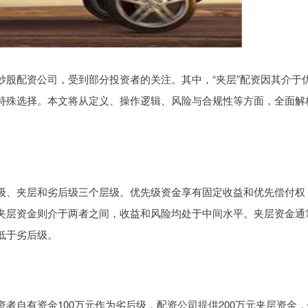
炒股配资公司，受到部分投资者的关注。其中，“夹层”配资因其介于
特殊选择。本文将从定义、操作逻辑、风险与合规性等方面，全面解
级、夹层和劣后级三个层级。优先级资金享有固定收益和优先偿付权
夹层资金则介于两者之间，收益和风险均处于中间水平。夹层资金通
低于劣后级。
者自有资金100万元作为劣后级，配资公司提供200万元夹层资金，